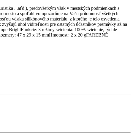
turistika ...aťd.), predovšetkým však v mestských podmienkach s
imo mesto a spoľahlivo upozorňuje na Vašu prítomnosť všetkých
ťou vďaka silikónového materiálu, z ktorého je telo osvetlenia
zvyšujú uhol viditeľnosti pre ostatných účastníkov premávky až na
perBrightFunkcie: 3 režimy svietenia: 100% svietenie, rýchle
achuRozmery: 47 x 29 x 15 mmHmotnosť: 2 x 20 gFAREBNÉ