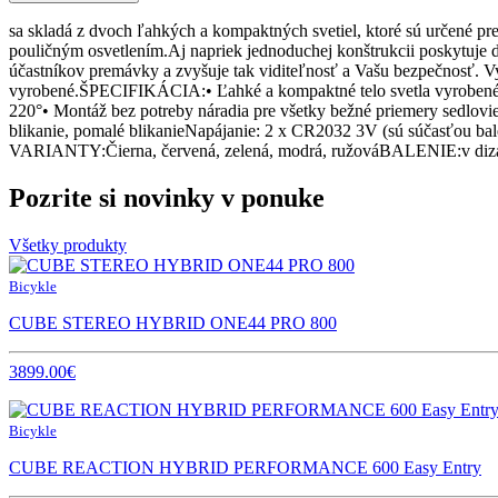
sa skladá z dvoch ľahkých a kompaktných svetiel, ktoré sú určené pre
pouličným osvetlením.Aj napriek jednoduchej konštrukcii poskytuje 
účastníkov premávky a zvyšuje tak viditeľnosť a Vašu bezpečnosť. Vy
vyrobené.ŠPECIFIKÁCIA:• Ľahké a kompaktné telo svetla vyrobené z 
220°• Montáž bez potreby náradia pre všetky bežné priemery sedlovi
blikanie, pomalé blikanieNapájanie: 2 x CR2032 3V (sú súčasťou 
VARIANTY:Čierna, červená, zelená, modrá, ružováBALENIE:v diz
Pozrite si novinky v ponuke
Všetky produkty
Bicykle
CUBE STEREO HYBRID ONE44 PRO 800
3899.00€
Bicykle
CUBE REACTION HYBRID PERFORMANCE 600 Easy Entry