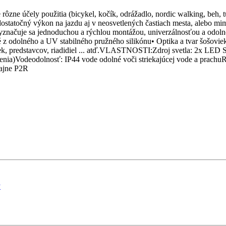
 rôzne účely použitia (bicykel, kočík, odrážadlo, nordic walking, beh, 
dostatočný výkon na jazdu aj v neosvetlených častiach mesta, alebo m
značuje sa jednoduchou a rýchlou montážou, univerzálnosťou a odolnos
odolného a UV stabilného pružného silikónu• Optika a tvar šošoviek 
ek, predstavcov, riadidiel ... atď.VLASTNOSTI:Zdroj svetla: 2x LED Su
balenia)Vodeodolnosť: IP44 vode odolné voči striekajúcej vode a pr
ajne P2R