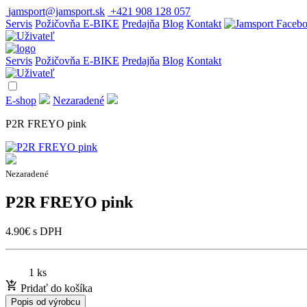
jamsport@jamsport.sk
+421 908 128 057
Servis
Požičovňa E-BIKE
Predajňa
Blog
Kontakt
Servis
Požičovňa E-BIKE
Predajňa
Blog
Kontakt
E-shop
Nezaradené
P2R FREYO pink
Nezaradené
P2R FREYO pink
4.90
€
s DPH
1 ks
Pridať do košíka
Popis od výrobcu