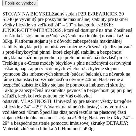
Popis od výrobcu
STOJAN NA BICYKELZadný stojan P2R E-REARKICK 30
SD40 je vyvinutý pre poskytnutie maximálnej stability pre takmer
všetky bicykle vo veľkosti 24″ – 29″ z kategorie e-BIKE:
JUNIOR/CITY/MTB/CROSS, ktoré sú dostupné na trhu.Zosilnená
konštrukcia stojanu umožňuje zvýšenie maximálnej nosnosti až na
30kg. Platforma stojanu je z dôvodu zabezpečenia maximálnej
stability bicykla pri jeho odstavení mierne zväčšená a je dizajnovaná
s proti-šmykovými pinmi, ktoré zlepšujú stabilitu a bezpečnosť
bicykla na každom povrchu a je preto odporúčaná obzvlásť pre e-
Trekking a e-Cross modely bicyklov s plne naloženými cestovnými
taškami, napr. aj pri viacdenných výletoch.Uchytenie stojanu
pomocou 2ks imbusových skrutiek (súčasť balenia), na návarok na
ráme (chainstay) so vzdialenosťou otvorov 40mm Nastavenie a
bezpečné zaistenie dĺžky stojana je pomocou imbusovej skrutky.
Takto je zabezpečená maximálna pevnosť a bezpečnosť (aj pri plnej
záťaži), kedykoľvek potrebujete Váš e-bicykel
odstaviť. VLASTNOSTI: Univerzálny pre takmer všetky kategórie
e-bicyklov 24″ – 29″ Návarok na ráme (chainstay) s ovtvormi vo
vzdialenosti 40mm Špeciálna dizajnová textúra na plastovej časti
stojana Maximálna nostnosť stojana až 30kg Nastavenie dĺžky 24″ –
29″ a bezpečné zaistenie pomocou imbusovej skrutky DETAJLY:
Materiál: zlúčenina hliníka AL Hmotnosť: 490g