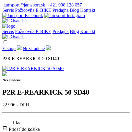
jamsport@jamsport.sk
+421 908 128 057
Servis
Požičovňa E-BIKE
Predajňa
Blog
Kontakt
Servis
Požičovňa E-BIKE
Predajňa
Blog
Kontakt
E-shop
Nezaradené
P2R E-REARKICK 50 SD40
Nezaradené
P2R E-REARKICK 50 SD40
22.90
€
s DPH
1 ks
Pridať do košíka