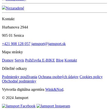
Nezaradené
Kontakt
Hurbanova 2944
905 01 Senica
+421 908 128 057
jamsport@jamsport.sk
Mapa stránky
Domov
Servis
Požičovňa E-BIKE
Blog
Kontakt
Dôležité odkazy
Podmienky používania
Ochrana osobných údajov
Cookies policy
Obchodné podmienky
Vytvorila digitálna agentúra
Wink&Nod
.
© 2024 Jamsport