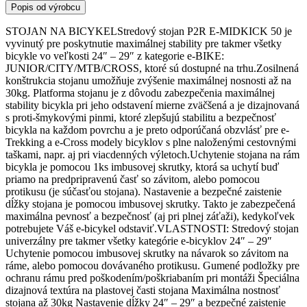
Popis od výrobcu
STOJAN NA BICYKELStredový stojan P2R E-MIDKICK 50 je
vyvinutý pre poskytnutie maximálnej stability pre takmer všetky
bicykle vo veľkosti 24″ – 29″ z kategorie e-BIKE:
JUNIOR/CITY/MTB/CROSS, ktoré sú dostupné na trhu.Zosilnená
konštrukcia stojanu umožňuje zvýšenie maximálnej nosnosti až na
30kg. Platforma stojanu je z dôvodu zabezpečenia maximálnej
stability bicykla pri jeho odstavení mierne zväčšená a je dizajnovaná
s proti-šmykovými pinmi, ktoré zlepšujú stabilitu a bezpečnosť
bicykla na každom povrchu a je preto odporúčaná obzvlásť pre e-
Trekking a e-Cross modely bicyklov s plne naloženými cestovnými
taškami, napr. aj pri viacdenných výletoch.Uchytenie stojana na rám
bicykla je pomocou 1ks imbusovej skrutky, ktorá sa uchytí buď
priamo na predpripravenú časť so závitom, alebo pomocou
protikusu (je súčasťou stojana). Nastavenie a bezpečné zaistenie
dĺžky stojana je pomocou imbusovej skrutky. Takto je zabezpečená
maximálna pevnosť a bezpečnosť (aj pri plnej záťaži), kedykoľvek
potrebujete Váš e-bicykel odstaviť.VLASTNOSTI: Stredový stojan
univerzálny pre takmer všetky kategórie e-bicyklov 24″ – 29″
Uchytenie pomocou imbusovej skrutky na návarok so závitom na
ráme, alebo pomocou dovávaného protikusu. Gumené podložky pre
ochranu rámu pred poškodením/poškriabaním pri montáži Špeciálna
dizajnová textúra na plastovej časti stojana Maximálna nostnosť
stojana až 30kg Nastavenie dĺžky 24″ – 29″ a bezpečné zaistenie