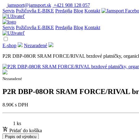
jamsport@jamsport.sk
+421 908 128 057
Servis
Požičovňa E-BIKE
Predajňa
Blog
Kontakt
Servis
Požičovňa E-BIKE
Predajňa
Blog
Kontakt
E-shop
Nezaradené
P2R DBP-08OR SRAM FORCE/RIVAL brzdové platničky, organic
Nezaradené
P2R DBP-08OR SRAM FORCE/RIVAL brzdo
8.90
€
s DPH
1 ks
Pridať do košíka
Popis od výrobcu