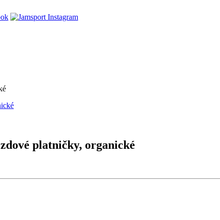
ké
vé platničky, organické