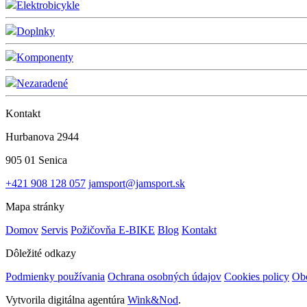
Elektrobicykle
Doplnky
Komponenty
Nezaradené
Kontakt
Hurbanova 2944
905 01 Senica
+421 908 128 057
jamsport@jamsport.sk
Mapa stránky
Domov
Servis
Požičovňa E-BIKE
Blog
Kontakt
Dôležité odkazy
Podmienky používania
Ochrana osobných údajov
Cookies policy
Ob
Vytvorila digitálna agentúra
Wink&Nod
.