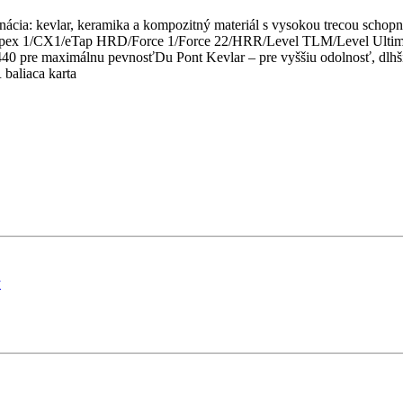
cia: kevlar, keramika a kompozitný materiál s vysokou trecou schopn
 1/CX1/eTap HRD/Force 1/Force 22/HRR/Level TLM/Level Ultimate
re maximálnu pevnosťDu Pont Kevlar – pre vyššiu odolnosť, dlhšiu 
aliaca karta