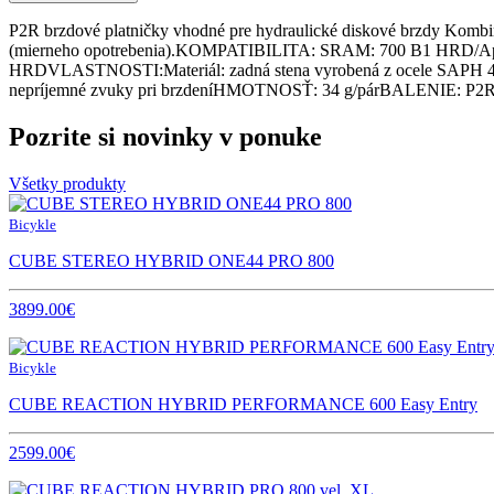
P2R brzdové platničky vhodné pre hydraulické diskové brzdy Kombiná
(mierneho opotrebenia).KOMPATIBILITA: SRAM: 700 B1 HRD/Apex
HRDVLASTNOSTI:Materiál: zadná stena vyrobená z ocele SAPH 440 p
nepríjemné zvuky pri brzdeníHMOTNOSŤ: 34 g/párBALENIE: P2R b
Pozrite si novinky v ponuke
Všetky produkty
Bicykle
CUBE STEREO HYBRID ONE44 PRO 800
3899.00€
Bicykle
CUBE REACTION HYBRID PERFORMANCE 600 Easy Entry
2599.00€