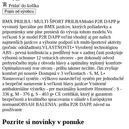
Pridať do košíka
Popis od výrobcu
BMX PRILBA / MULTI ŠPORT PRILBAModel P2R DAPP je
vyvinutý špeciálne pre BMX jazdcov, ktorých požiadavky a
pripomienky sme plne preniesli do vývoja tohoto modelu.Vo
veľkosti S je model P2R DAPP veľmi vhodný aj pre našich
najmenších jazdcov a výborne podporí ich multi-športové aktivity
(počnúc odrážadlom).VLASTNOSTI:• Vyrobený technológiou
ABS - pevná konštrukcia a predĺžený tvar v zadnej časti poskytuje
výbornú ochranu• 12 vetracích otvorov - pre dokonalý odvod
prebytočného tepla z obvodu hlavy a optimálny teplotný komfort•
Optimalizovaný tvar otvoru - prilbu takmer necítite, čím zvyšuje
komfort pri nosení• Dostupná v 3 veľkostiach - S, M, L•
Nastavovací systém - výškovo nastaviteľný systém pre jednoduché
a bezpečné nastavenie k veľkosti hlavy jazdca• Vnútorné
antibakteriálne výstelky - pre maximálny komfort• Hmotnosť : S -
336 g, M - 376 g, S - 403 g• CE certifikát, ktorý je garantom
bezpečnosti a kvalitného spracovania v súlade s Európskymi
normamiOBSAH BALENIA: prilba P2R DAPP, návod na
používanie
Pozrite si novinky v ponuke