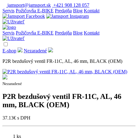
jamsport@jamsport.sk
+421 908 128 057
Servis
Požičovňa E-BIKE
Predajňa
Blog
Kontakt
Servis
Požičovňa E-BIKE
Predajňa
Blog
Kontakt
E-shop
Nezaradené
P2R bezdušový ventil FR-11C, AL, 46 mm, BLACK (OEM)
Nezaradené
P2R bezdušový ventil FR-11C, AL, 46
mm, BLACK (OEM)
37.13
€
s DPH
1 ks