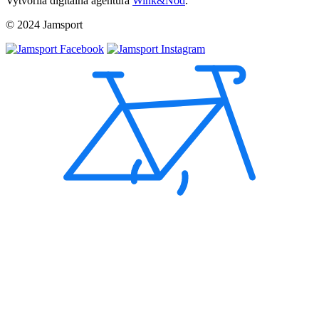
Vytvorila digitálna agentúra
Wink&Nod
.
© 2024 Jamsport