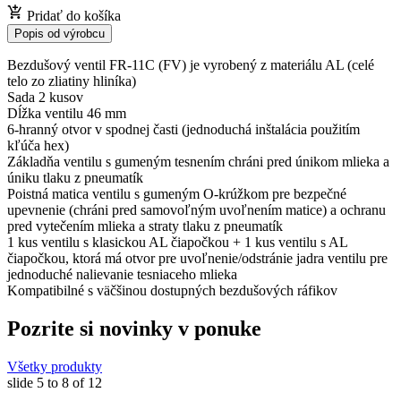
Pridať do košíka
Popis od výrobcu
Bezdušový ventil FR-11C (FV) je vyrobený z materiálu AL (celé
telo zo zliatiny hliníka)
Sada 2 kusov
Dĺžka ventilu 46 mm
6-hranný otvor v spodnej časti (jednoduchá inštalácia použitím
kľúča hex)
Základňa ventilu s gumeným tesnením chráni pred únikom mlieka a
úniku tlaku z pneumatík
Poistná matica ventilu s gumeným O-krúžkom pre bezpečné
upevnenie (chráni pred samovoľným uvoľnením matice) a ochranu
pred vytečením mlieka a straty tlaku z pneumatík
1 kus ventilu s klasickou AL čiapočkou + 1 kus ventilu s AL
čiapočkou, ktorá má otvor pre uvoľnenie/odstránie jadra ventilu pre
jednoduché nalievanie tesniaceho mlieka
Kompatibilné s väčšinou dostupných bezdušových ráfikov
Pozrite si novinky v ponuke
Všetky produkty
slide
5 to 8
of 12