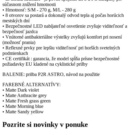
súčasnom znížení hmotnosti
• Hmotnosť: S/M - 270 g, M/L - 280 g
• 8 otvorov sa postará a dokonalý odvod tepla aj počas horúcich
mestských dní
• Bezpečnostné LED nabíjateľné osvetlenie zvyšuje viditeľnosť a
bezpečnosť jazdca
• Vnútorné antibakteriálne výstelky zvyšujú komfort pri nosení
(možnosť prania)
• Reflexné prvky pre lepšiu viditeľnosť pri horších svetelných
podmienkach
• CE certifikát : garancia, že model spĺňa prísne bezpečnostné
požiadavky EU kladené na cyklistické prilby
BALENIE: prilba P2R ASTRO, návod na použitie
FAREBNÉ ALTERNATÍVY:
• Matte Dark violet
• Matte Anthracite grey
• Matte Fresh grass green
• Matte Morning blue
• Matte Sandy yellow
Pozrite si novinky v ponuke