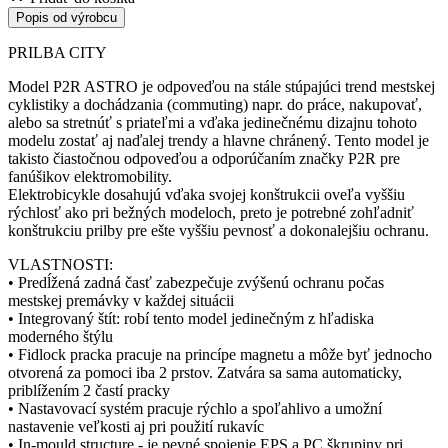
Popis od výrobcu
PRILBA CITY
Model P2R ASTRO je odpoveďou na stále stúpajúci trend mestskej
cyklistiky a dochádzania (commuting) napr. do práce, nakupovať,
alebo sa stretnúť s priateľmi a vďaka jedinečnému dizajnu tohoto
modelu zostať aj naďalej trendy a hlavne chránený. Tento model je
takisto čiastočnou odpoveďou a odporúčaním značky P2R pre
fanúšikov elektromobility.
Elektrobicykle dosahujú vďaka svojej konštrukcii oveľa vyššiu
rýchlosť ako pri bežných modeloch, preto je potrebné zohľadniť
konštrukciu prilby pre ešte vyššiu pevnosť a dokonalejšiu ochranu.
VLASTNOSTI:
• Predĺžená zadná časť zabezpečuje zvýšenú ochranu počas
mestskej premávky v každej situácii
• Integrovaný štít: robí tento model jedinečným z hľadiska
moderného štýlu
• Fidlock pracka pracuje na princípe magnetu a môže byť jednocho
otvorená za pomoci iba 2 prstov. Zatvára sa sama automaticky,
priblížením 2 častí pracky
• Nastavovací systém pracuje rýchlo a spoľahlivo a umožní
nastavenie veľkosti aj pri použití rukavíc
• In-mould structure - je pevné spojenie EPS a PC škrupiny pri