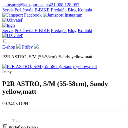
jamsport@jamsport.sk
+421 908 128 057
Servis
Požičovňa E-BIKE
Predajňa
Blog
Kontakt
Servis
Požičovňa E-BIKE
Predajňa
Blog
Kontakt
E-shop
Prilby
P2R ASTRO, S/M (55-58cm), Sandy yellow,matt
Prilby
P2R ASTRO, S/M (55-58cm), Sandy
yellow,matt
99.34
€
s DPH
1 ks
Pridať do košíka