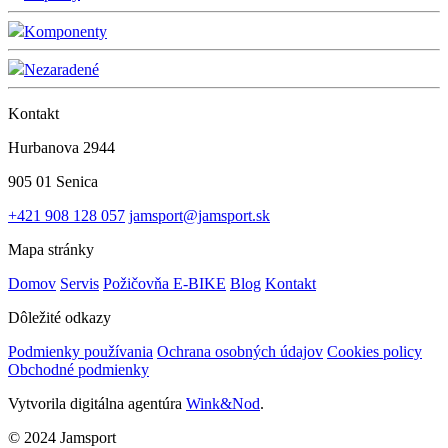
Komponenty
Nezaradené
Kontakt
Hurbanova 2944
905 01 Senica
+421 908 128 057
jamsport@jamsport.sk
Mapa stránky
Domov
Servis
Požičovňa E-BIKE
Blog
Kontakt
Dôležité odkazy
Podmienky používania
Ochrana osobných údajov
Cookies policy
Obchodné podmienky
Vytvorila digitálna agentúra
Wink&Nod
.
© 2024 Jamsport