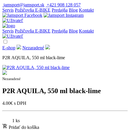
jamsport@jamsport.sk
+421 908 128 057
Servis
Požičovňa E-BIKE
Predajňa
Blog
Kontakt
Servis
Požičovňa E-BIKE
Predajňa
Blog
Kontakt
E-shop
Nezaradené
P2R AQUILA, 550 ml black-lime
Nezaradené
P2R AQUILA, 550 ml black-lime
4.00
€
s DPH
1 ks
Pridať do košíka