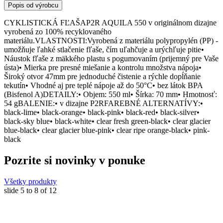
Popis od výrobcu
CYKLISTICKÁ FĽAŠAP2R AQUILA 550 v originálnom dizajne
vyrobená zo 100% recyklovaného
materiálu.VLASTNOSTI:Vyrobená z materiálu polypropylén (PP) -
umožňuje ľahké stlačenie fľaše, čím uľahčuje a urýchľuje pitie•
Náustok fľaše z mäkkého plastu s pogumovaním (prijemný pre Vaše
ústa)• Mierka pre presné miešanie a kontrolu množstva nápoja•
Široký otvor 47mm pre jednoduché čistenie a rýchle dopĺňanie
tekutín• Vhodné aj pre teplé nápoje až do 50°C• bez látok BPA
(Bisfenol A)DETAILY:• Objem: 550 ml• Šírka: 70 mm• Hmotnosť:
54 gBALENIE:• v dizajne P2RFAREBNÉ ALTERNATÍVY:•
black-lime• black-orange• black-pink• black-red• black-silver•
black-sky blue• black-white• clear fresh green-black• clear glacier
blue-black• clear glacier blue-pink• clear ripe orange-black• pink-
black
Pozrite si novinky v ponuke
Všetky produkty
slide
5 to 8
of 12