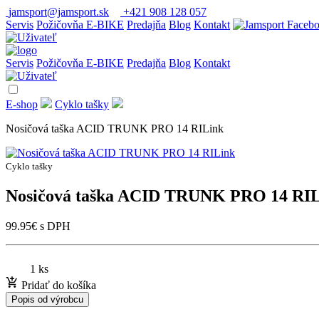
jamsport@jamsport.sk
+421 908 128 057
Servis
Požičovňa E-BIKE
Predajňa
Blog
Kontakt
Servis
Požičovňa E-BIKE
Predajňa
Blog
Kontakt
E-shop
Cyklo tašky
Nosičová taška ACID TRUNK PRO 14 RILink
Cyklo tašky
Nosičová taška ACID TRUNK PRO 14 RI
99.95
€
s DPH
1 ks
Pridať do košíka
Popis od výrobcu