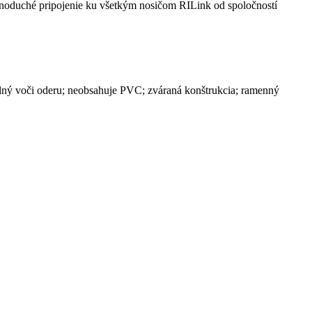
dnoduché pripojenie ku všetkým nosičom RILink od spoločností
ný voči oderu; neobsahuje PVC; zváraná konštrukcia; ramenný