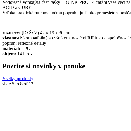
Vodotesná vonkajšia časť tašky TRUNK PRO 14 chráni vaše veci za k
ACID a CUBE.
Vďaka praktickému ramennému popruhu ju ľahko prenesiete z nosiča
rozmery:
(DxŠxV) 42 x 19 x 30 cm
vlastnosti:
kompatibilný so všetkými nosičmi RILink od spoločnost
popruh; reflexné detaily
materiál:
TPU
objem:
14 litrov
Pozrite si novinky v ponuke
Všetky produkty
slide
5 to 8
of 12