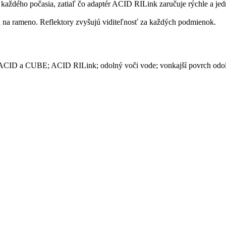
aždého počasia, zatiaľ čo adaptér ACID RILink zaručuje rýchle a je
 na rameno. Reflektory zvyšujú viditeľnosť za každých podmienok.
í ACID a CUBE; ACID RILink; odolný voči vode; vonkajší povrch odol