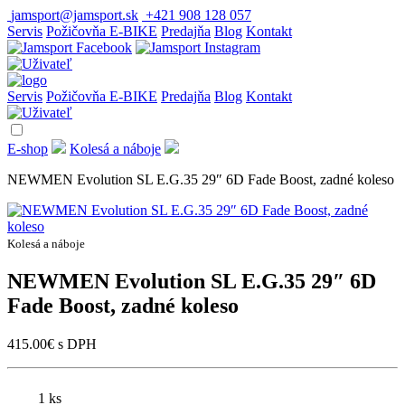
jamsport@jamsport.sk
+421 908 128 057
Servis
Požičovňa E-BIKE
Predajňa
Blog
Kontakt
Servis
Požičovňa E-BIKE
Predajňa
Blog
Kontakt
E-shop
Kolesá a náboje
NEWMEN Evolution SL E.G.35 29″ 6D Fade Boost, zadné koleso
Kolesá a náboje
NEWMEN Evolution SL E.G.35 29″ 6D
Fade Boost, zadné koleso
415.00
€
s DPH
1 ks