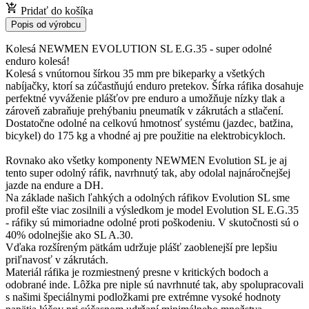
Pridať do košíka
Popis od výrobcu
Kolesá NEWMEN EVOLUTION SL E.G.35 - super odolné
enduro kolesá!
Kolesá s vnútornou šírkou 35 mm pre bikeparky a všetkých
nabíjačky, ktorí sa zúčastňujú enduro pretekov. Šírka ráfika dosahuje
perfektné vyváženie plášťov pre enduro a umožňuje nízky tlak a
zároveň zabraňuje prehýbaniu pneumatík v zákrutách a stlačení.
Dostatočne odolné na celkovú hmotnosť systému (jazdec, batžina,
bicykel) do 175 kg a vhodné aj pre použitie na elektrobicykloch.
Rovnako ako všetky komponenty NEWMEN Evolution SL je aj
tento super odolný ráfik, navrhnutý tak, aby odolal najnáročnejšej
jazde na endure a DH.
Na základe našich ľahkých a odolných ráfikov Evolution SL sme
profil ešte viac zosilnili a výsledkom je model Evolution SL E.G.35
- ráfiky sú mimoriadne odolné proti poškodeniu. V skutočnosti sú o
40% odolnejšie ako SL A.30.
Vďaka rozšíreným pätkám udržuje plášť zaoblenejší pre lepšiu
priľnavosť v zákrutách.
Materiál ráfika je rozmiestnený presne v kritických bodoch a
odobrané inde. Lôžka pre niple sú navrhnuté tak, aby spolupracovali
s našimi špeciálnymi podložkami pre extrémne vysoké hodnoty