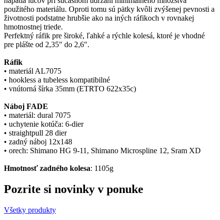
napätia lúčov pri súčasnom udržaní minimálneho množstva
použitého materiálu. Oproti tomu sú pätky kvôli zvýšenej pevnosti a
životnosti podstatne hrubšie ako na iných ráfikoch v rovnakej
hmotnostnej triede.
Perfektný ráfik pre široké, ľahké a rýchle kolesá, ktoré je vhodné
pre plášte od 2,35" do 2,6".
Ráfik
• materiál AL7075
• hookless a tubeless kompatibilné
• vnútorná šírka 35mm (ETRTO 622x35c)
Náboj FADE
• materiál: dural 7075
• uchytenie kotúča: 6-dier
• straightpull 28 dier
• zadný náboj 12x148
• orech: Shimano HG 9-11, Shimano Microspline 12, Sram XD
Hmotnosť zadného kolesa
: 1105g
Pozrite si novinky v ponuke
Všetky produkty