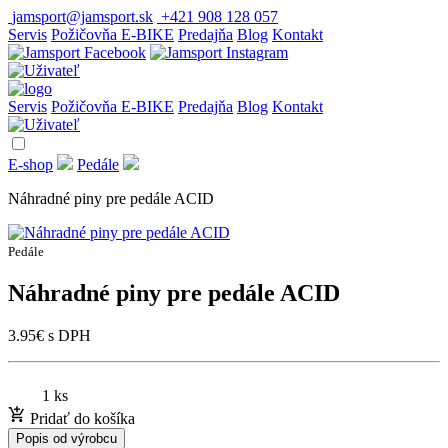
jamsport@jamsport.sk
+421 908 128 057
Servis
Požičovňa E-BIKE
Predajňa
Blog
Kontakt
Servis
Požičovňa E-BIKE
Predajňa
Blog
Kontakt
E-shop
Pedále
Náhradné piny pre pedále ACID
Pedále
Náhradné piny pre pedále ACID
3.95
€
s DPH
1 ks
Pridať do košíka
Popis od výrobcu