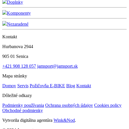
Doplnky
Komponenty
Nezaradené
Kontakt
Hurbanova 2944
905 01 Senica
+421 908 128 057
jamsport@jamsport.sk
Mapa stránky
Domov
Servis
Požičovňa E-BIKE
Blog
Kontakt
Dôležité odkazy
Podmienky používania
Ochrana osobných údajov
Cookies policy
Obchodné podmienky
Vytvorila digitálna agentúra
Wink&Nod
.