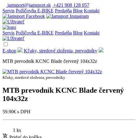
jamsport@jamsport.sk
+421 908 128 057
Servis
Požičovňa E-BIKE
Predajňa
Blog
Kontakt
Servis
Požičovňa E-BIKE
Predajňa
Blog
Kontakt
E-shop
Kľuky, stredové zloženia, prevodníky
MTB prevodník KCNC Blade červený 104x32z
Kľuky, stredové zloženia, prevodníky
MTB prevodník KCNC Blade červený
104x32z
59.90
€
s DPH
1 ks
Pridať do košíka