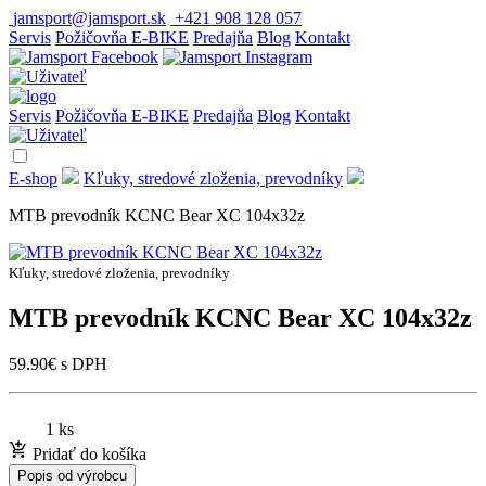
jamsport@jamsport.sk
+421 908 128 057
Servis
Požičovňa E-BIKE
Predajňa
Blog
Kontakt
Servis
Požičovňa E-BIKE
Predajňa
Blog
Kontakt
E-shop
Kľuky, stredové zloženia, prevodníky
MTB prevodník KCNC Bear XC 104x32z
Kľuky, stredové zloženia, prevodníky
MTB prevodník KCNC Bear XC 104x32z
59.90
€
s DPH
1 ks
Pridať do košíka
Popis od výrobcu