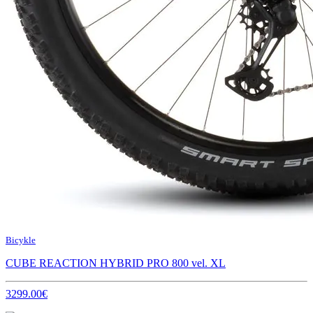
Bicykle
CUBE REACTION HYBRID PRO 800 vel. XL
3299.00€