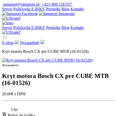
jamsport@jamsport.sk
+421 908 128 057
Servis
Požičovňa E-BIKE
Predajňa
Blog
Kontakt
Servis
Požičovňa E-BIKE
Predajňa
Blog
Kontakt
E-shop
Nezaradené
Kryt motora Bosch CX pre CUBE MTB (16-01526)
Nezaradené
Kryt motora Bosch CX pre CUBE MTB
(16-01526)
20.00
€
s DPH
1 ks
Pridať do košíka