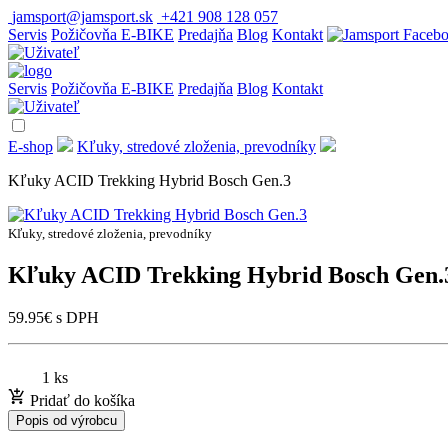
jamsport@jamsport.sk
+421 908 128 057
Servis
Požičovňa E-BIKE
Predajňa
Blog
Kontakt
Servis
Požičovňa E-BIKE
Predajňa
Blog
Kontakt
E-shop
Kľuky, stredové zloženia, prevodníky
Kľuky ACID Trekking Hybrid Bosch Gen.3
Kľuky, stredové zloženia, prevodníky
Kľuky ACID Trekking Hybrid Bosch Gen.
59.95
€
s DPH
1 ks
Pridať do košíka
Popis od výrobcu