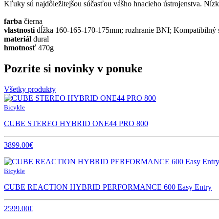
Kľuky sú najdôležitejšou súčasťou vášho hnacieho ústrojenstva. Nízko
farba
čierna
vlastnosti
dĺžka 160-165-170-175mm; rozhranie BNI; Kompatibilný
materiál
dural
hmotnosť
470g
Pozrite si novinky v ponuke
Všetky produkty
Bicykle
CUBE STEREO HYBRID ONE44 PRO 800
3899.00€
Bicykle
CUBE REACTION HYBRID PERFORMANCE 600 Easy Entry
2599.00€