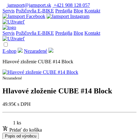
jamsport@jamsport.sk
+421 908 128 057
Servis
Požičovňa E-BIKE
Predajňa
Blog
Kontakt
Servis
Požičovňa E-BIKE
Predajňa
Blog
Kontakt
E-shop
Nezaradené
Hlavové zloženie CUBE #14 Block
Nezaradené
Hlavové zloženie CUBE #14 Block
49.95
€
s DPH
1 ks
Pridať do košíka
Popis od výrobcu