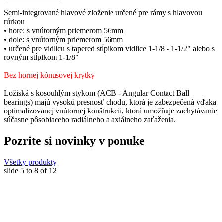
Semi-integrované hlavové zloženie určené pre rámy s hlavovou
rúrkou
• hore: s vnútorným priemerom 56mm
• dole: s vnútorným priemerom 56mm
• určené pre vidlicu s tapered stĺpikom vidlice 1-1/8 - 1-1/2" alebo s
rovným stĺpikom 1-1/8"
Bez hornej kónusovej krytky
Ložiská s kosouhlým stykom (ACB - Angular Contact Ball
bearings) majú vysokú presnosť chodu, ktorá je zabezpečená vďaka
optimalizovanej vnútornej konštrukcii, ktorá umožňuje zachytávanie
súčasne pôsobiaceho radiálneho a axiálneho zaťaženia.
Pozrite si novinky v ponuke
Všetky produkty
slide
5 to 8
of 12