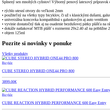
Splnený sen mnohých cylistov! Výborný penový latexový prípravok o
• rýchlo utesní otvory do veľkosti 2mm
• použiteľný na všetky typy bicyklov, či už s klasickými dušami, ga
• univerzálna koncovka kompatibilná s galuskovým aj auto ventilom
• vyvinie dostatočný tlak aj na osadenie bezdušovej pätky plášťa na rá
• dokáže natlakovať MTB plášť s rozmermi 29x2.40 až na približne 2
• objem 125ml
Pozrite si novinky v ponuke
Všetky produkty
Bicykle
CUBE STEREO HYBRID ONE44 PRO 800
3899.00€
Bicykle
CUBE REACTION HYBRID PERFORMANCE 600 Easy Entry