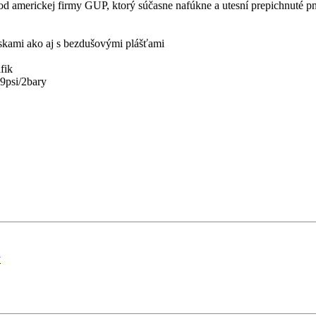
d americkej firmy GUP, ktorý súčasne nafúkne a utesní prepichnuté p
luskami ako aj s bezdušovými plášťami
fik
9psi/2bary