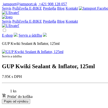
jamsport@jamsport.sk
+421 908 128 057
Servis
Požičovňa E-BIKE
Predajňa
Blog
Kontakt
Servis
Požičovňa E-BIKE
Predajňa
Blog
Kontakt
E-shop
Servis a údržba
GUP Kwiki Sealant & Inflator, 125ml
Servis a údržba
GUP Kwiki Sealant & Inflator, 125ml
7.95
€
s DPH
1 ks
Pridať do košíka
Popis od výrobcu