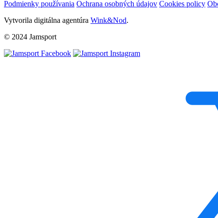
Podmienky používania
Ochrana osobných údajov
Cookies policy
Ob
Vytvorila digitálna agentúra
Wink&Nod
.
© 2024 Jamsport