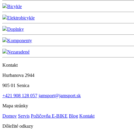
Bicykle
Elektrobicykle
Doplnky
Komponenty
Nezaradené
Kontakt
Hurbanova 2944
905 01 Senica
+421 908 128 057
jamsport@jamsport.sk
Mapa stránky
Domov
Servis
Požičovňa E-BIKE
Blog
Kontakt
Dôležité odkazy