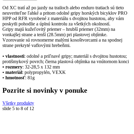
Od XC tratí až po jazdy na trailoch alebo enduro tratiach sú tieto
neuveriteľne ľahké a pritom odolné gripy horských bicyklov PRO
HPP od RFR vyrobené z materiálu s dvojitou hustotou, aby vám
poskytli pohodlie a úplnú kontrolu za všetkých okolností.
Gripy majú kužeľovitý priemer – hrubší priemer (32mm) na
vonkajšej strane a tenší (28.5mm) pri plastovej objímke.
Vzorovanie sú rovnomerne malými kosoštvorcami a na spodnej
strane prekryté vaflovými hrebeňmi.
•
vlastnosti
: odolné a priľnavé gripy; materiál s dvojitou hustotou;
protišmykový povrch; čierna plastová objímka na vnútornom konci
• rozmery
: 32-28,5 x 132 mm
•
materiál
: polypropylén, VEXK
•
hmotnosť
: 81g
Pozrite si novinky v ponuke
Všetky produkty
slide
5 to 8
of 12