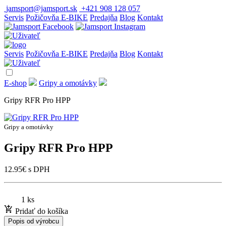
jamsport@jamsport.sk
+421 908 128 057
Servis
Požičovňa E-BIKE
Predajňa
Blog
Kontakt
Servis
Požičovňa E-BIKE
Predajňa
Blog
Kontakt
E-shop
Gripy a omotávky
Gripy RFR Pro HPP
Gripy a omotávky
Gripy RFR Pro HPP
12.95
€
s DPH
1 ks
Pridať do košíka
Popis od výrobcu