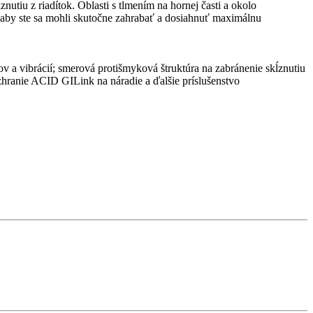
utiu z riadítok. Oblasti s tlmením na hornej časti a okolo
 aby ste sa mohli skutočne zahrabať a dosiahnuť maximálnu
ov a vibrácií; smerová protišmyková štruktúra na zabránenie skĺznutiu
zhranie ACID GILink na náradie a ďalšie príslušenstvo