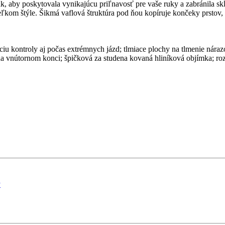
 aby poskytovala vynikajúcu priľnavosť pre vaše ruky a zabránila skĺzn
eľkom štýle. Šikmá vaflová štruktúra pod ňou kopíruje končeky prstov,
ciu kontroly aj počas extrémnych jázd; tlmiace plochy na tlmenie náraz
 na vnútornom konci; špičková za studena kovaná hliníková objímka; ro