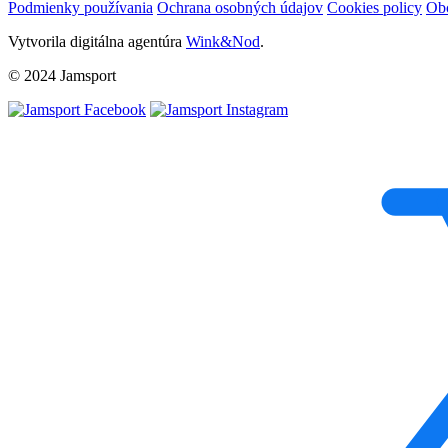
Podmienky používania
Ochrana osobných údajov
Cookies policy
Ob
Vytvorila digitálna agentúra
Wink&Nod
.
© 2024 Jamsport