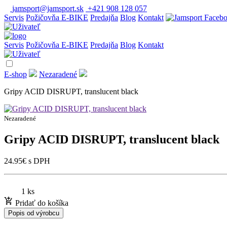
jamsport@jamsport.sk
+421 908 128 057
Servis
Požičovňa E-BIKE
Predajňa
Blog
Kontakt
Servis
Požičovňa E-BIKE
Predajňa
Blog
Kontakt
E-shop
Nezaradené
Gripy ACID DISRUPT, translucent black
Nezaradené
Gripy ACID DISRUPT, translucent black
24.95
€
s DPH
1 ks
Pridať do košíka
Popis od výrobcu