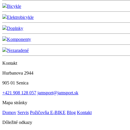
Bicykle
Elektrobicykle
Doplnky
Komponenty
Nezaradené
Kontakt
Hurbanova 2944
905 01 Senica
+421 908 128 057
jamsport@jamsport.sk
Mapa stránky
Domov
Servis
Požičovňa E-BIKE
Blog
Kontakt
Dôležité odkazy