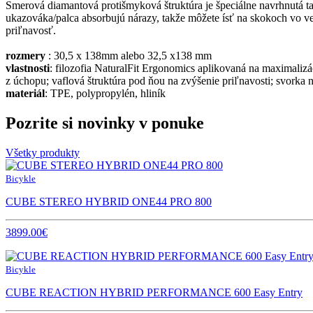
Smerová diamantová protišmyková štruktúra je špeciálne navrhnutá tak,
ukazováka/palca absorbujú nárazy, takže môžete ísť na skokoch vo v
priľnavosť.
rozmery
: 30,5 x 138mm alebo 32,5 x138 mm
vlastnosti
: filozofia NaturalFit Ergonomics aplikovaná na maximalizá
z úchopu; vaflová štruktúra pod ňou na zvýšenie priľnavosti; svorka
materiál
: TPE, polypropylén, hliník
Pozrite si novinky v ponuke
Všetky produkty
Bicykle
CUBE STEREO HYBRID ONE44 PRO 800
3899.00€
Bicykle
CUBE REACTION HYBRID PERFORMANCE 600 Easy Entry