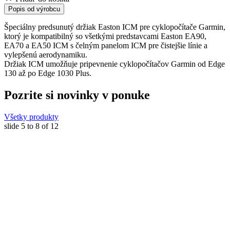
Popis od výrobcu
Špeciálny predsunutý držiak Easton ICM pre cyklopočítače Garmin,
ktorý je kompatibilný so všetkými predstavcami Easton EA90,
EA70 a EA50 ICM s čelným panelom ICM pre čistejšie línie a
vylepšenú aerodynamiku.
Držiak ICM umožňuje pripevnenie cyklopočítačov Garmin od Edge
130 až po Edge 1030 Plus.
Pozrite si novinky v ponuke
Všetky produkty
slide
5 to 8
of 12