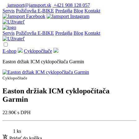
jamsport@jamsport.sk
+421 908 128 057
Servis
Požičovňa E-BIKE
Predajňa
Blog
Kontakt
Servis
Požičovňa E-BIKE
Predajňa
Blog
Kontakt
E-shop
Cyklopočítače
Easton držiak ICM cyklopočítača Garmin
Cyklopočítače
Easton držiak ICM cyklopočítača
Garmin
22.90
€
s DPH
1 ks
Pridať do košíka