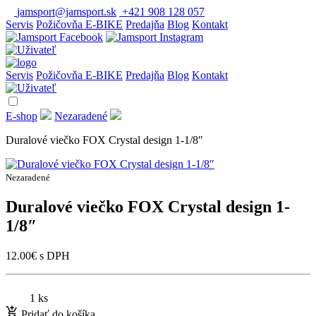
jamsport@jamsport.sk
+421 908 128 057
Servis
Požičovňa E-BIKE
Predajňa
Blog
Kontakt
Servis
Požičovňa E-BIKE
Predajňa
Blog
Kontakt
E-shop
Nezaradené
Duralové viečko FOX Crystal design 1-1/8″
Nezaradené
Duralové viečko FOX Crystal design 1-
1/8″
12.00
€
s DPH
1 ks
Pridať do košíka