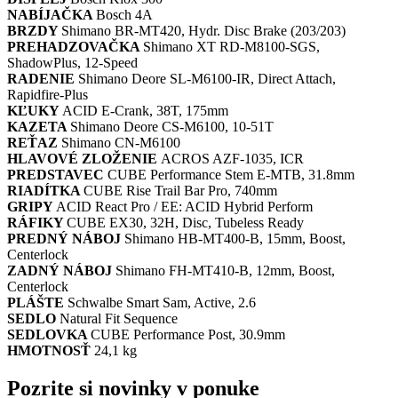
NABÍJAČKA
Bosch 4A
BRZDY
Shimano BR-MT420, Hydr. Disc Brake (203/203)
PREHADZOVAČKA
Shimano XT RD-M8100-SGS,
ShadowPlus, 12-Speed
RADENIE
Shimano Deore SL-M6100-IR, Direct Attach,
Rapidfire-Plus
KĽUKY
ACID E-Crank, 38T, 175mm
KAZETA
Shimano Deore CS-M6100, 10-51T
REŤAZ
Shimano CN-M6100
HLAVOVÉ ZLOŽENIE
ACROS AZF-1035, ICR
PREDSTAVEC
CUBE Performance Stem E-MTB, 31.8mm
RIADÍTKA
CUBE Rise Trail Bar Pro, 740mm
GRIPY
ACID React Pro / EE: ACID Hybrid Perform
RÁFIKY
CUBE EX30, 32H, Disc, Tubeless Ready
PREDNÝ NÁBOJ
Shimano HB-MT400-B, 15mm, Boost,
Centerlock
ZADNÝ NÁBOJ
Shimano FH-MT410-B, 12mm, Boost,
Centerlock
PLÁŠTE
Schwalbe Smart Sam, Active, 2.6
SEDLO
Natural Fit Sequence
SEDLOVKA
CUBE Performance Post, 30.9mm
HMOTNOSŤ
24,1 kg
Pozrite si novinky v ponuke