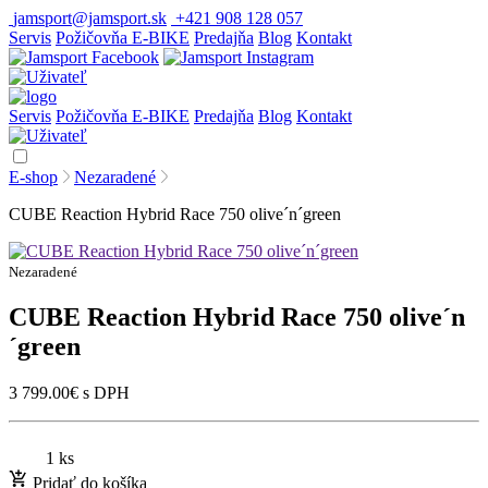
jamsport@jamsport.sk
+421 908 128 057
Servis
Požičovňa E-BIKE
Predajňa
Blog
Kontakt
Servis
Požičovňa E-BIKE
Predajňa
Blog
Kontakt
E-shop
Nezaradené
CUBE Reaction Hybrid Race 750 olive´n´green
Nezaradené
CUBE Reaction Hybrid Race 750 olive´n
´green
3 799.00
€
s DPH
1 ks
Pridať do košíka