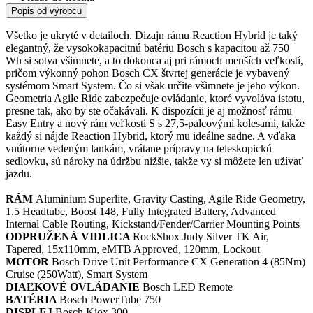
Popis od výrobcu
Všetko je ukryté v detailoch. Dizajn rámu Reaction Hybrid je taký
elegantný, že vysokokapacitnú batériu Bosch s kapacitou až 750
Wh si sotva všimnete, a to dokonca aj pri rámoch menších veľkostí,
pričom výkonný pohon Bosch CX štvrtej generácie je vybavený
systémom Smart System. Čo si však určite všimnete je jeho výkon.
Geometria Agile Ride zabezpečuje ovládanie, ktoré vyvoláva istotu,
presne tak, ako by ste očakávali. K dispozícii je aj možnosť rámu
Easy Entry a nový rám veľkosti S s 27,5-palcovými kolesami, takže
každý si nájde Reaction Hybrid, ktorý mu ideálne sadne. A vďaka
vnútorne vedeným lankám, vrátane prípravy na teleskopickú
sedlovku, sú nároky na údržbu nižšie, takže vy si môžete len užívať
jazdu.
RÁM
Aluminium Superlite, Gravity Casting, Agile Ride Geometry,
1.5 Headtube, Boost 148, Fully Integrated Battery, Advanced
Internal Cable Routing, Kickstand/Fender/Carrier Mounting Points
ODPRUŽENÁ VIDLICA
RockShox Judy Silver TK Air,
Tapered, 15x110mm, eMTB Approved, 120mm, Lockout
MOTOR
Bosch Drive Unit Performance CX Generation 4 (85Nm)
Cruise (250Watt), Smart System
DIAĽKOVÉ OVLÁDANIE
Bosch LED Remote
BATÉRIA
Bosch PowerTube 750
DISPLEJ
Bosch Kiox 300