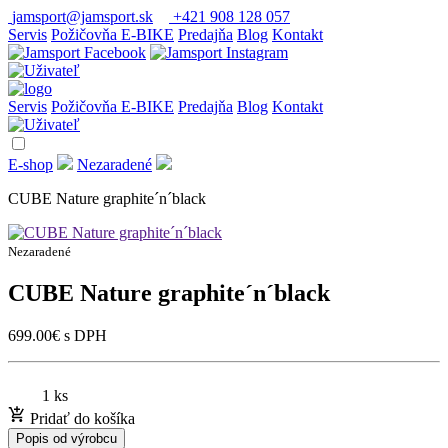
jamsport@jamsport.sk
+421 908 128 057
Servis
Požičovňa E-BIKE
Predajňa
Blog
Kontakt
Servis
Požičovňa E-BIKE
Predajňa
Blog
Kontakt
E-shop
Nezaradené
CUBE Nature graphite´n´black
Nezaradené
CUBE Nature graphite´n´black
699.00
€
s DPH
1 ks
Pridať do košíka
Popis od výrobcu