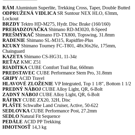
RÁM
Aluminium Superlite, Trekking Cross, Taper, Double Butted
ODPRUŽENÁ VIDLICA
SR Suntour NEX HLO, 63mm,
Lockout
BRZDY
Tektro HD-M275, Hydr. Disc Brake (160/160)
PREHADZOVAČKA
Shimano RD-M3020, 8-Speed
PREŠMÝKAČ
Shimano FD-TX800, Topswing, 31.8mm
RADENIE
Shimano SL-M315, Rapidfire-Plus
KĽUKY
Shimano Tourney FC-T801, 48x36x26z, 175mm,
Chainguard
KAZETA
Shimano CS-HG31, 11-34z
REŤAZ
KMC Z51
RIADÍTKA
CUBE Comfort Trail Bar, 660mm
PREDSTAVEC
CUBE Performance Stem Pro, 31.8mm
GRIPY
ACID Travel
HLAVOVÉ ZLOŽENIE
VP Integrated, Top 1 1/8", Bottom 1 1/2
PREDNÝ NÁBOJ
CUBE Alloy Light, QR, 6-Bolt
ZADNÝ NÁBOJ
CUBE Alloy Light, QR, 6-Bolt
RÁFIKY
CUBE ZX20, 32H, Disc
PLÁŠTE
Schwalbe Land Cruiser, Active, 50-622
SEDLOVKA
CUBE Performance Post, 27.2mm
SEDLO
Natural Fit Sequence
PEDÁLE
ACID PP Trekking
HMOTNOSŤ
14,3 kg