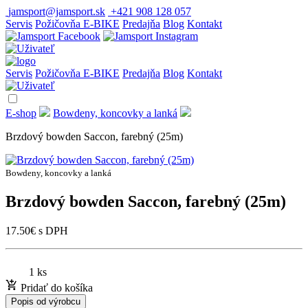
jamsport@jamsport.sk
+421 908 128 057
Servis
Požičovňa E-BIKE
Predajňa
Blog
Kontakt
Servis
Požičovňa E-BIKE
Predajňa
Blog
Kontakt
E-shop
Bowdeny, koncovky a lanká
Brzdový bowden Saccon, farebný (25m)
Bowdeny, koncovky a lanká
Brzdový bowden Saccon, farebný (25m)
17.50
€
s DPH
1 ks
Pridať do košíka
Popis od výrobcu