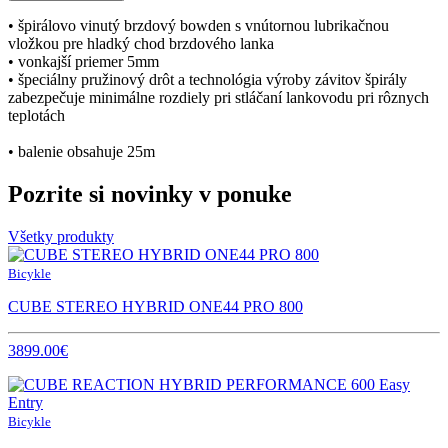
• špirálovo vinutý brzdový bowden s vnútornou lubrikačnou
vložkou pre hladký chod brzdového lanka
• vonkajší priemer 5mm
• špeciálny pružinový drôt a technológia výroby závitov špirály
zabezpečuje minimálne rozdiely pri stláčaní lankovodu pri rôznych
teplotách
• balenie obsahuje 25m
Pozrite si novinky v ponuke
Všetky produkty
Bicykle
CUBE STEREO HYBRID ONE44 PRO 800
3899.00€
Bicykle