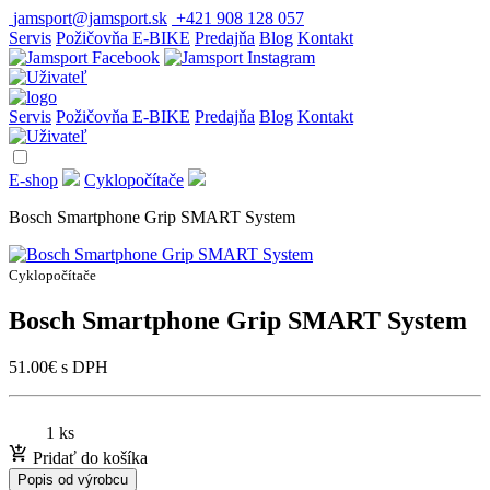
jamsport@jamsport.sk
+421 908 128 057
Servis
Požičovňa E-BIKE
Predajňa
Blog
Kontakt
Servis
Požičovňa E-BIKE
Predajňa
Blog
Kontakt
E-shop
Cyklopočítače
Bosch Smartphone Grip SMART System
Cyklopočítače
Bosch Smartphone Grip SMART System
51.00
€
s DPH
1 ks
Pridať do košíka
Popis od výrobcu