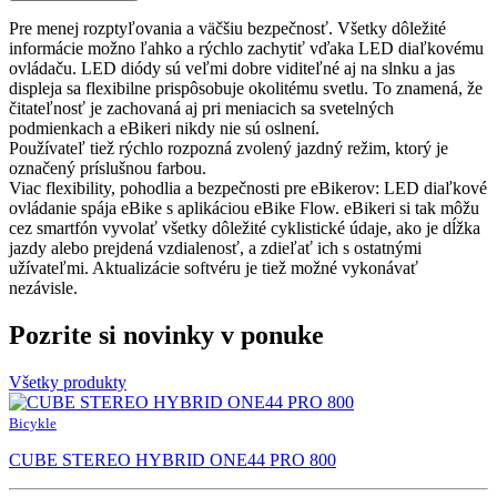
Pre menej rozptyľovania a väčšiu bezpečnosť. Všetky dôležité
informácie možno ľahko a rýchlo zachytiť vďaka LED diaľkovému
ovládaču. LED diódy sú veľmi dobre viditeľné aj na slnku a jas
displeja sa flexibilne prispôsobuje okolitému svetlu. To znamená, že
čitateľnosť je zachovaná aj pri meniacich sa svetelných
podmienkach a eBikeri nikdy nie sú oslnení.
Používateľ tiež rýchlo rozpozná zvolený jazdný režim, ktorý je
označený príslušnou farbou.
Viac flexibility, pohodlia a bezpečnosti pre eBikerov: LED diaľkové
ovládanie spája eBike s aplikáciou eBike Flow. eBikeri si tak môžu
cez smartfón vyvolať všetky dôležité cyklistické údaje, ako je dĺžka
jazdy alebo prejdená vzdialenosť, a zdieľať ich s ostatnými
užívateľmi. Aktualizácie softvéru je tiež možné vykonávať
nezávisle.
Pozrite si novinky v ponuke
Všetky produkty
Bicykle
CUBE STEREO HYBRID ONE44 PRO 800