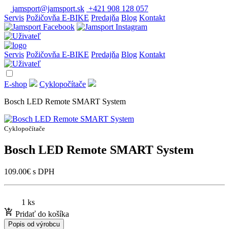
jamsport@jamsport.sk
+421 908 128 057
Servis
Požičovňa E-BIKE
Predajňa
Blog
Kontakt
Servis
Požičovňa E-BIKE
Predajňa
Blog
Kontakt
E-shop
Cyklopočítače
Bosch LED Remote SMART System
Cyklopočítače
Bosch LED Remote SMART System
109.00
€
s DPH
1 ks
Pridať do košíka
Popis od výrobcu