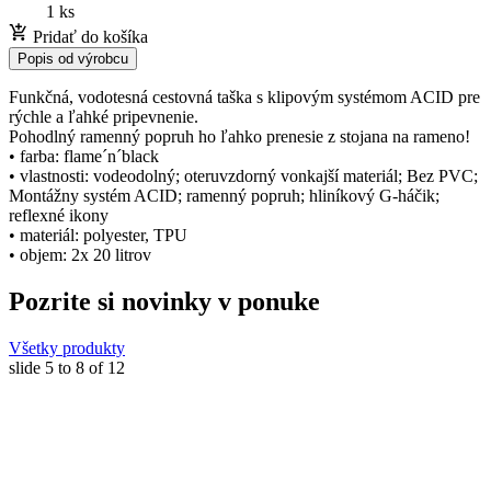
1 ks
Pridať do košíka
Popis od výrobcu
Funkčná, vodotesná cestovná taška s klipovým systémom ACID pre
rýchle a ľahké pripevnenie.
Pohodlný ramenný popruh ho ľahko prenesie z stojana na rameno!
• farba: flame´n´black
• vlastnosti: vodeodolný; oteruvzdorný vonkajší materiál; Bez PVC;
Montážny systém ACID; ramenný popruh; hliníkový G-háčik;
reflexné ikony
• materiál: polyester, TPU
• objem: 2x 20 litrov
Pozrite si novinky v ponuke
Všetky produkty
slide
5 to 8
of 12