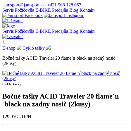
jamsport@jamsport.sk
+421 908 128 057
Servis
Požičovňa E-BIKE
Predajňa
Blog
Kontakt
Servis
Požičovňa E-BIKE
Predajňa
Blog
Kontakt
E-shop
Cyklo tašky
Bočné tašky ACID Traveler 20 flame´n´black na zadný nosič
(2kusy)
Cyklo tašky
Bočné tašky ACID Traveler 20 flame´n
´black na zadný nosič (2kusy)
129.95
€
s DPH