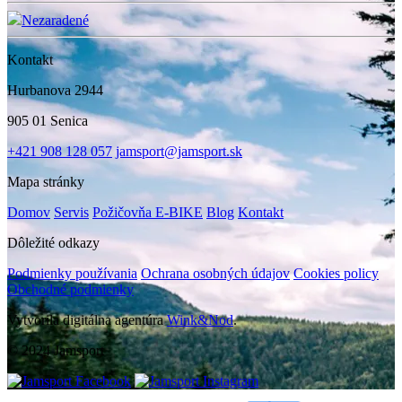
Nezaradené
Kontakt
Hurbanova 2944
905 01 Senica
+421 908 128 057
jamsport@jamsport.sk
Mapa stránky
Domov
Servis
Požičovňa E-BIKE
Blog
Kontakt
Dôležité odkazy
Podmienky používania
Ochrana osobných údajov
Cookies policy
Obchodné podmienky
Vytvorila digitálna agentúra
Wink&Nod
.
© 2024 Jamsport