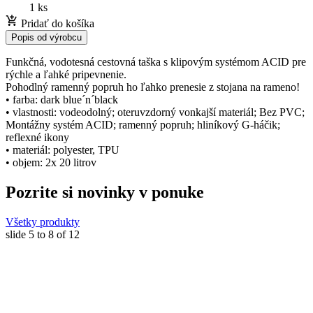
1 ks
Pridať do košíka
Popis od výrobcu
Funkčná, vodotesná cestovná taška s klipovým systémom ACID pre
rýchle a ľahké pripevnenie.
Pohodlný ramenný popruh ho ľahko prenesie z stojana na rameno!
• farba: dark blue´n´black
• vlastnosti: vodeodolný; oteruvzdorný vonkajší materiál; Bez PVC;
Montážny systém ACID; ramenný popruh; hliníkový G-háčik;
reflexné ikony
• materiál: polyester, TPU
• objem: 2x 20 litrov
Pozrite si novinky v ponuke
Všetky produkty
slide
5 to 8
of 12