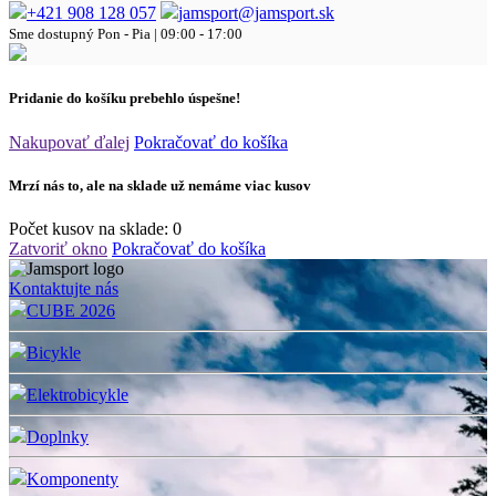
+421 908 128 057
jamsport@jamsport.sk
Sme dostupný
Pon - Pia | 09:00 - 17:00
Pridanie do košíku prebehlo úspešne!
Nakupovať ďalej
Pokračovať do košíka
Mrzí nás to, ale na sklade už nemáme viac kusov
Počet kusov na sklade:
0
Zatvoriť okno
Pokračovať do košíka
Kontaktujte nás
CUBE 2026
Bicykle
Elektrobicykle
Doplnky
Komponenty