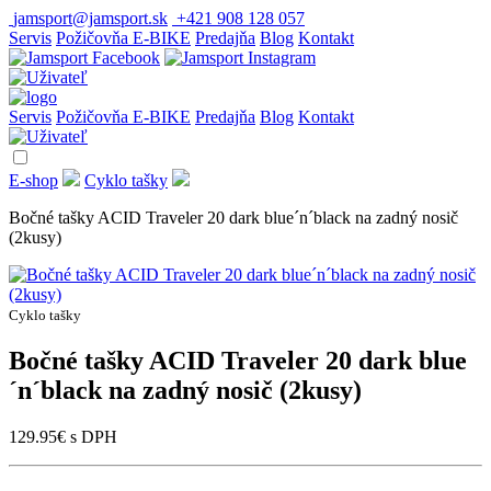
jamsport@jamsport.sk
+421 908 128 057
Servis
Požičovňa E-BIKE
Predajňa
Blog
Kontakt
Servis
Požičovňa E-BIKE
Predajňa
Blog
Kontakt
E-shop
Cyklo tašky
Bočné tašky ACID Traveler 20 dark blue´n´black na zadný nosič
(2kusy)
Cyklo tašky
Bočné tašky ACID Traveler 20 dark blue
´n´black na zadný nosič (2kusy)
129.95
€
s DPH