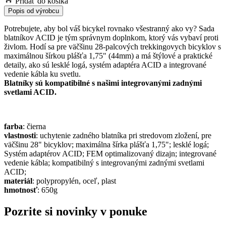
Pridať do košíka
Popis od výrobcu
Potrebujete, aby bol váš bicykel rovnako všestranný ako vy? Sada
blatníkov ACID je tým správnym doplnkom, ktorý vás vybaví proti
živlom. Hodí sa pre väčšinu 28-palcových trekkingovych bicyklov s
maximálnou šírkou plášťa 1,75" (44mm) a má štýlové a praktické
detaily, ako sú lesklé logá, systém adaptéra ACID a integrované
vedenie kábla ku svetlu.
Blatníky sú kompatibilné s našimi integrovanými zadnými
svetlami ACID.
farba
: čierna
vlastnosti
: uchytenie zadného blatníka pri stredovom zložení, pre
väčšinu 28" bicyklov; maximálna šírka plášťa 1,75"; lesklé logá;
Systém adaptérov ACID; FEM optimalizovaný dizajn; integrované
vedenie kábla; kompatibilný s integrovanými zadnými svetlami
ACID;
materiál
: polypropylén, oceľ, plast
hmotnosť
: 650g
Pozrite si novinky v ponuke