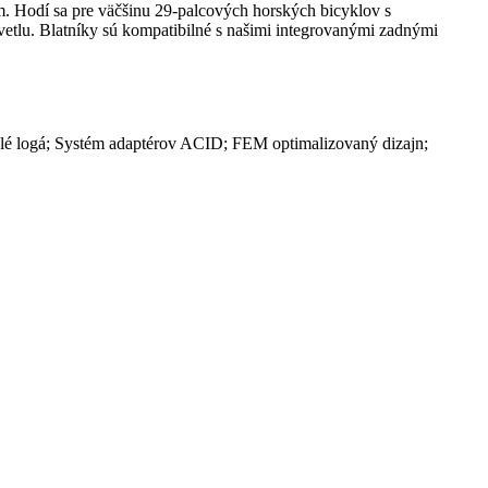
m. Hodí sa pre väčšinu 29-palcových horských bicyklov s
svetlu. Blatníky sú kompatibilné s našimi integrovanými zadnými
esklé logá; Systém adaptérov ACID; FEM optimalizovaný dizajn;