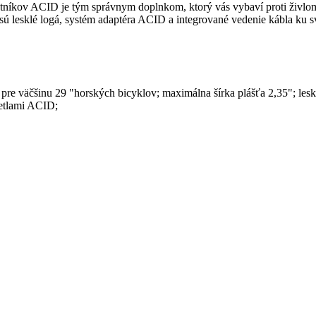
latníkov ACID je tým správnym doplnkom, ktorý vás vybaví proti živlo
 sú lesklé logá, systém adaptéra ACID a integrované vedenie kábla ku 
é pre väčšinu 29 "horských bicyklov; maximálna šírka plášťa 2,35"; l
vetlami ACID;