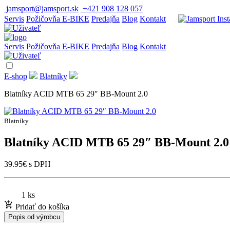
jamsport@jamsport.sk
+421 908 128 057
Servis
Požičovňa E-BIKE
Predajňa
Blog
Kontakt
Servis
Požičovňa E-BIKE
Predajňa
Blog
Kontakt
E-shop
Blatníky
Blatníky ACID MTB 65 29″ BB-Mount 2.0
Blatníky
Blatníky ACID MTB 65 29″ BB-Mount 2.0
39.95
€
s DPH
1 ks
Pridať do košíka
Popis od výrobcu