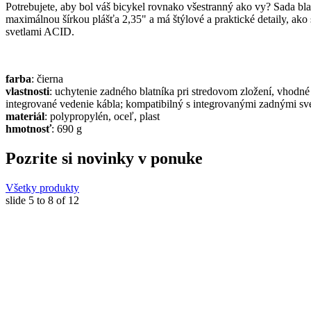
Potrebujete, aby bol váš bicykel rovnako všestranný ako vy? Sada b
maximálnou šírkou plášťa 2,35" a má štýlové a praktické detaily, ako
svetlami ACID.
farba
: čierna
vlastnosti
: uchytenie zadného blatníka pri stredovom zložení, vhodn
integrované vedenie kábla; kompatibilný s integrovanými zadnými s
materiál
: polypropylén, oceľ, plast
hmotnosť
: 690 g
Pozrite si novinky v ponuke
Všetky produkty
slide
5 to 8
of 12