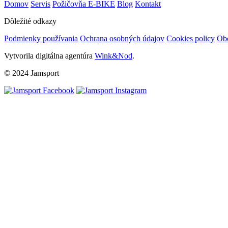
Domov
Servis
Požičovňa E-BIKE
Blog
Kontakt
Dôležité odkazy
Podmienky používania
Ochrana osobných údajov
Cookies policy
Ob
Vytvorila digitálna agentúra
Wink&Nod
.
© 2024 Jamsport