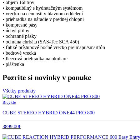
• objem 16litrov
• kompatibilný s hydratačným systémom
• vrecko na cennosti v hlavnom oddelení
• priehradka na náradie v prednej chlopni
• kompresné pásy
• úchyt prilby
• ochranné pásky
• ochrana chrbáta (SAS-Tec SCA 450)
• ľahké prístupové bočné vrecko pre mapu/smartfón
• bedrové vrecká
• fleecová priehradka na okuliare
• pláštenka
Pozrite si novinky v ponuke
Všetky produkty
Bicykle
CUBE STEREO HYBRID ONE44 PRO 800
3899.00€