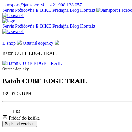
jamsport@jamsport.sk
+421 908 128 057
Servis
Požičovňa E-BIKE
Predajňa
Blog
Kontakt
Servis
Požičovňa E-BIKE
Predajňa
Blog
Kontakt
E-shop
Ostatné doplnky
Batoh CUBE EDGE TRAIL
Ostatné doplnky
Batoh CUBE EDGE TRAIL
139.95
€
s DPH
1 ks
Pridať do košíka
Popis od výrobcu