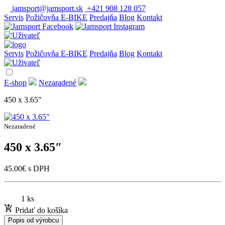
jamsport@jamsport.sk
+421 908 128 057
Servis
Požičovňa E-BIKE
Predajňa
Blog
Kontakt
Servis
Požičovňa E-BIKE
Predajňa
Blog
Kontakt
E-shop
Nezaradené
450 x 3.65″
Nezaradené
450 x 3.65″
45.00
€
s DPH
1 ks
Pridať do košíka
Popis od výrobcu