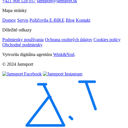
+421 908 128 057
jamsport@jamsport.sk
Mapa stránky
Domov
Servis
Požičovňa E-BIKE
Blog
Kontakt
Dôležité odkazy
Podmienky používania
Ochrana osobných údajov
Cookies policy
Obchodné podmienky
Vytvorila digitálna agentúra
Wink&Nod
.
© 2024 Jamsport