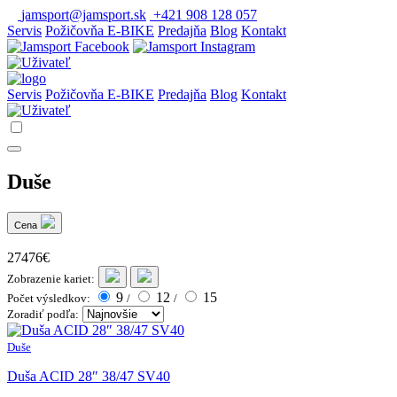
jamsport@jamsport.sk
+421 908 128 057
Servis
Požičovňa E-BIKE
Predajňa
Blog
Kontakt
Servis
Požičovňa E-BIKE
Predajňa
Blog
Kontakt
Duše
Cena
27476€
Zobrazenie kariet:
9
12
15
Počet výsledkov:
/
/
Zoradiť podľa:
Duše
Duša ACID 28″ 38/47 SV40