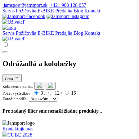
jamsport@jamsport.sk
+421 908 128 057
Servis
Požičovňa E-BIKE
Predajňa
Blog
Kontakt
Servis
Požičovňa E-BIKE
Predajňa
Blog
Kontakt
Odrážadlá a kolobežky
Cena
Zobrazenie kariet:
9
12
15
Počet výsledkov:
/
/
Zoradiť podľa:
Pre zadaný filter sme nenašli žiadne produkty...
Kontaktujte nás
CUBE 2026